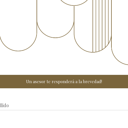
Un asesor te responderá a la brevedad!
lido